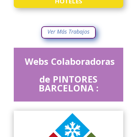
HOTELES
Ver Más Trabajos
Webs Colaboradoras
de PINTORES
BARCELONA :