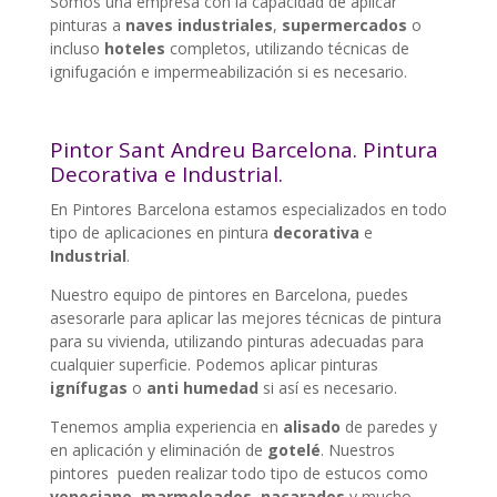
Somos una empresa con la capacidad de aplicar
pinturas a
naves industriales
,
supermercados
o
incluso
hoteles
completos, utilizando técnicas de
ignifugación e impermeabilización si es necesario.
Pintor Sant Andreu Barcelona. Pintura
Decorativa e Industrial.
En Pintores Barcelona estamos especializados en todo
tipo de aplicaciones en pintura
decorativa
e
Industrial
.
Nuestro equipo de pintores en Barcelona, puedes
asesorarle para aplicar las mejores técnicas de pintura
para su vivienda, utilizando pinturas adecuadas para
cualquier superficie. Podemos aplicar pinturas
ignífugas
o
anti humedad
si así es necesario.
Tenemos amplia experiencia en
alisado
de paredes y
en aplicación y eliminación de
gotelé
. Nuestros
pintores pueden realizar todo tipo de estucos como
veneciano
,
marmoleados
,
nacarados
y mucho