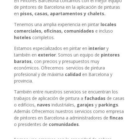
En Pintores Barcelona contamos con el mejor equipo
de pintores de Barcelona en la aplicación de pinturas
en
pisos, casas, apartamentos y chalets.
Tenemos una amplia experiencia en pintar
locales
comerciales, oficinas, comunidades
e incluso
hoteles
completos.
Estamos especializados en pintar en
interior
y
también en
exterior
. Somos un equipo de
pintores
baratos
, con precios y presupuestos muy
económicos. Ofrecemos servicios de pintura
profesional y de máxima
calidad
en Barcelona y
provincia.
También entre nuestros servicios se encuentran los
trabajos de aplicación de pintura a
fachadas
de casas
o edificios,
naves
industriales,
garajes
y
parkings
.
Además Ofrecemos nuestros servicios como empresa
de pintores en Barcelona a administradores de
fincas
o presidentes de
comunidades
.