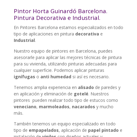
Pintor Horta Guinardó Barcelona.
Pintura Decorativa e Industrial.
En Pintores Barcelona estamos especializados en todo
tipo de aplicaciones en pintura
decorativa
e
Industrial
.
Nuestro equipo de pintores en Barcelona, puedes
asesorarle para aplicar las mejores técnicas de pintura
para su vivienda, utilizando pinturas adecuadas para
cualquier superficie. Podemos aplicar pinturas
ignífugas
o
anti humedad
si así es necesario.
Tenemos amplia experiencia en
alisado
de paredes y
en aplicación y eliminación de
gotelé
. Nuestros
pintores pueden realizar todo tipo de estucos como
veneciano
,
marmoleados
,
nacarados
y mucho
más.
También tenemos un equipo especializado en todo
tipo de
empapelados
, aplicación de
papel pintado
e
instalación de
vinilos
con diseños actuales y